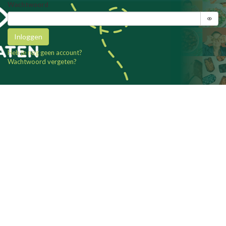
Wachtwoord
Inloggen
Heb je nog geen account?
Wachtwoord vergeten?